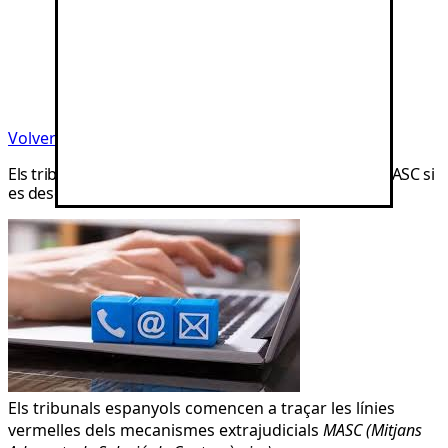
Volver a noticias
Els tribunals reconeixen que no es pot acreditar un MASC si
es desconeix les dades de contacte del demandat
Els tribunals espanyols comencen a traçar les línies
vermelles dels mecanismes extrajudicials
MASC (Mitjans