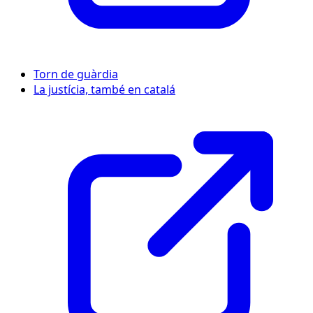
Torn de guàrdia
La justícia, també en catalá