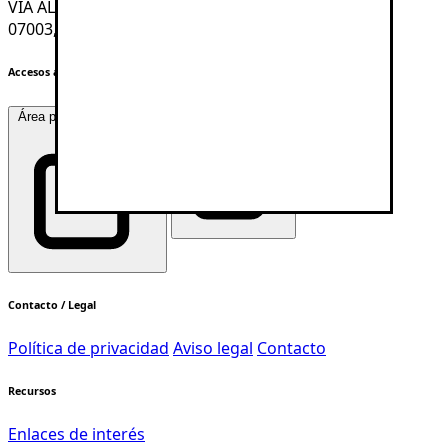
VIA ALEMANIA, 5, Edificio Juzgados
07003, PALMA DE MALLORCA, ILLES BALEARS
Accesos área privada
Área privada colegiados
Área privada sede
Contacto / Legal
Política de privacidad
Aviso legal
Contacto
Recursos
Enlaces de interés